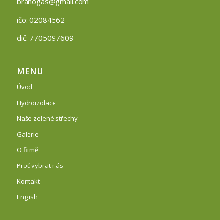
branogas@gmail.com
ičo: 02084562
dič: 7705097609
MENU
Úvod
Hydroizolace
Naše zelené střechy
Galerie
O firmě
Proč vybrat nás
Kontakt
English